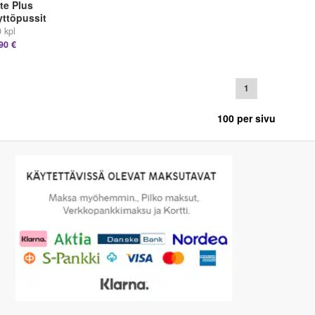
te Plus
yttöpussit
 kpl
90 €
1
100
per sivu