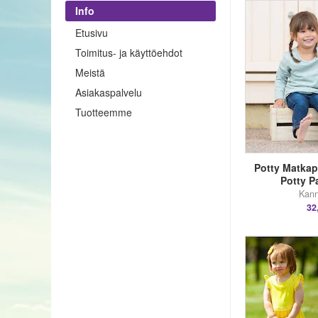
Info
Etusivu
Toimitus- ja käyttöehdot
Meistä
Asiakaspalvelu
Tuotteemme
Potty Matkap
Potty P
Kann
32