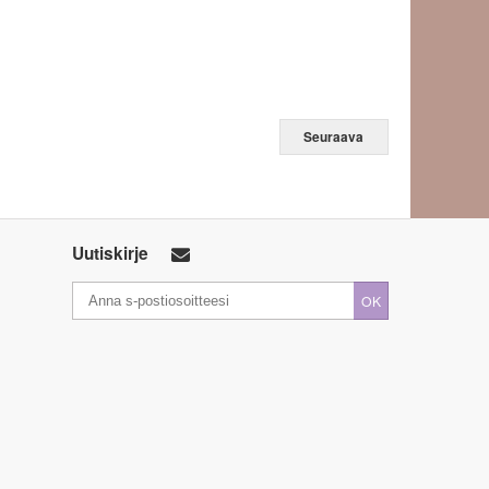
Seuraava
Uutiskirje
OK