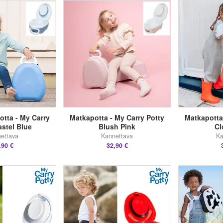
otta - My Carry
Matkapotta - My Carry Potty
Matkapotta
astel Blue
Blush Pink
Cl
ettava
Kannettava
Ka
,90 €
32,90 €