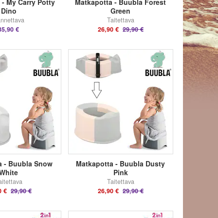
 - My Carry Potty
Matkapotta - Buubla Forest
Dino
Green
nnettava
Taitettava
35,90 €
26,90 €
29,90 €
a - Buubla Snow
Matkapotta - Buubla Dusty
White
Pink
aitettava
Taitettava
0 €
29,90 €
26,90 €
29,90 €