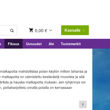
0,00 €
Kassalle
a
Fiksua
Uutuudet
Ale
Tuotemerkit
matkapotta mahdollistaa potan käytön milloin tahansa ja
 matkapotta on valmistettu kestävästä muovista ja sitä
e värikäs ja hauska matkapotta mukaan, sen tyhjennys voi
, pottaharjoittelu omalla potalla on kerrassaan
1