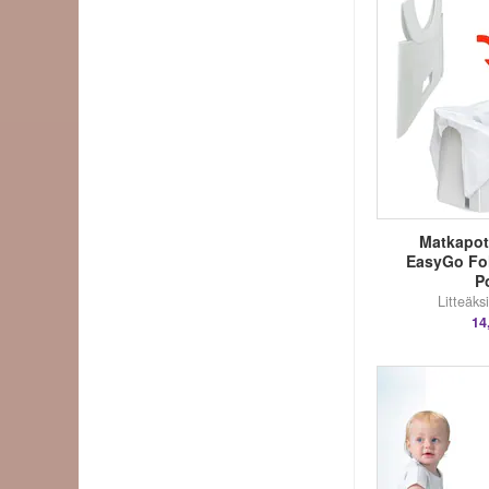
Matkapott
EasyGo Fol
P
Litteäksi
14