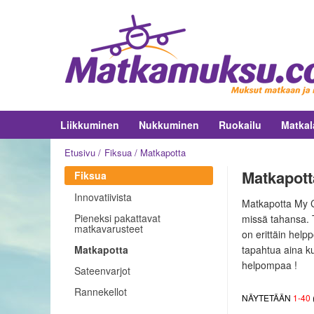
Liikkuminen
Nukkuminen
Ruokailu
Matkal
Etusivu
Fiksua
Matkapotta
Matkapotta
Fiksua
Innovatiivista
Matkapotta My C
Pieneksi pakattavat
missä tahansa. T
matkavarusteet
on erittäin help
Matkapotta
tapahtua aina ku
helpompaa !
Sateenvarjot
Rannekellot
NÄYTETÄÄN
1
-
40