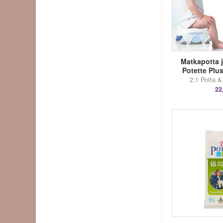
Matkapotta j
Potette Plu
2:1 Potta &
22