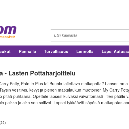
aukut
Rannalla
Turvallisuus
Lennolla
Lapsi Autoss
 - Lasten Pottaharjoittelu
arry Potty, Potette Plus tai Buubla taitettava matkapotta? Lapsen oma 
äysin vesitiivis, kevyt ja pienen matkalaukun muotoinen My Carry Potty
po pitää puhtaana. Opettele lapsesi kuivaksi vaivattomasti - tien pääll
in paikka ja aika sen sallivat. Lapset tykkäävät söpöstä matkapotastaan
(
25
)