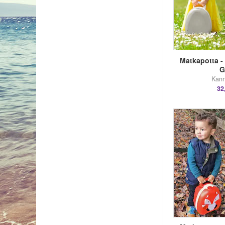
Matkapotta -
G
Kann
32