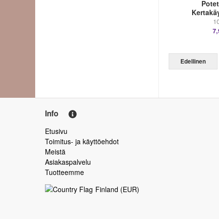
Potet
Kertakä
10
7,
Edellinen
Info
Etusivu
Toimitus- ja käyttöehdot
Meistä
Asiakaspalvelu
Tuotteemme
Finland
(
EUR
)