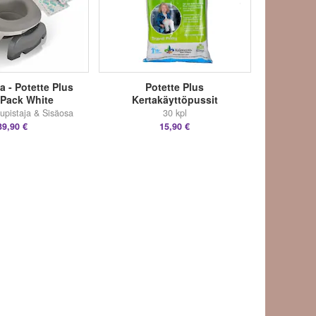
a - Potette Plus
Potette Plus
 Pack White
Kertakäyttöpussit
upistaja & Sisäosa
30 kpl
39,90 €
15,90 €