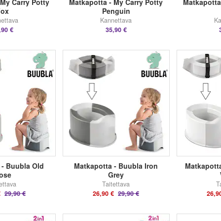
 My Carry Potty
Matkapotta - My Carry Potty
Matkapotta
Fox
Penguin
ettava
Kannettava
Ka
,90 €
35,90 €
 - Buubla Old
Matkapotta - Buubla Iron
Matkapott
ose
Grey
ettava
Taitettava
T
€
29,90 €
26,90 €
29,90 €
26,9