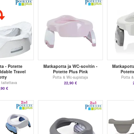
a - Potette
Matkapotta ja WC-sovitin -
Matkapotta
dable Travel
Potette Plus Pink
Potett
otty
Potta & Wc-supistaja
Potta &
 taitettava
22,90 €
,90 €