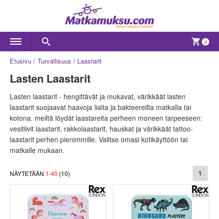
0
Etusivu
Turvallisuus
Laastarit
Lasten Laastarit
Lasten laastarit - hengittävät ja mukavat, värikkäät lasten
laastarit suojaavat haavoja lialta ja bakteereilta matkalla tai
kotona. meiltä löydät laastareita perheen moneen tarpeeseen:
vesitiivit laastarit, rakkolaastarit, hauskat ja värikkäät tattoo-
laastarit perhen pienimmille. Valitse omasi kotikäyttöön tai
matkalle mukaan.
NÄYTETÄÄN
1
-
40
(
10
)
1