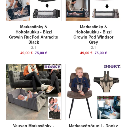
Matkasänky &
Matkasänky &
Hoitolaukku - Bizzi
Hoitolaukku - Bizzi
Growin RucPod Antracite
Growin Pod Windsor
Black
Grey
2:1
2:1
49,00 €
75,00 €
49,00 €
75,00 €
Vauvan Matkasänky -
Matkasyöttötuoli - Dooky