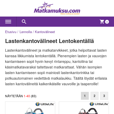
0
Etusivu
Lennolla
Kantovälineet
Lastenkantovälineet Lentokentällä
Lastenkantovälineet ja matkatarvikkeet, jotka helpottavat lasten
kanssa liikkumista lentokentällä. Pienempien lasten ja vauvojen
kantamiseen sopii hyvin kevyt rintareppu, kantoliina tai
käsimatkatavaraksi taitettavat matkarattaat. Vähän isompien
lasten kantamiseen sopii mainiosti lastenkantorinkka tai
potkuautomainen vedettävä matkalaukku. Täältä löydät erilaisia
lasten kantovälineitä kaikenikäisille vauvoille ja taaperoille!
NÄYTETÄÄN
1
-
40
(
83
)
1
2
3