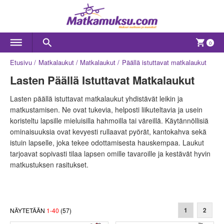
0
Etusivu
Matkalaukut
Matkalaukut
Päällä istuttavat matkalaukut
Lasten Päällä Istuttavat Matkalaukut
Lasten päällä istuttavat matkalaukut yhdistävät leikin ja
matkustamisen. Ne ovat tukevia, helposti liikuteltavia ja usein
koristeltu lapsille mieluisilla hahmoilla tai väreillä. Käytännöllisiä
ominaisuuksia ovat kevyesti rullaavat pyörät, kantokahva sekä
istuin lapselle, joka tekee odottamisesta hauskempaa. Laukut
tarjoavat sopivasti tilaa lapsen omille tavaroille ja kestävät hyvin
matkustuksen rasitukset.
NÄYTETÄÄN
1
-
40
(
57
)
1
2