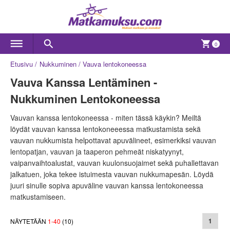
0
Etusivu
Nukkuminen
Vauva lentokoneessa
Vauva Kanssa Lentäminen -
Nukkuminen Lentokoneessa
Vauvan kanssa lentokoneessa - miten tässä käykin? Meiltä
löydät vauvan kanssa lentokoneeessa matkustamista sekä
vauvan nukkumista helpottavat apuvälineet, esimerkiksi vauvan
lentopatjan, vauvan ja taaperon pehmeät niskatyynyt,
vaipanvaihtoalustat, vauvan kuulonsuojaimet sekä puhallettavan
jalkatuen, joka tekee istuimesta vauvan nukkumapesän. Löydä
juuri sinulle sopiva apuväline vauvan kanssa lentokoneessa
matkustamiseen.
NÄYTETÄÄN
1
-
40
(
10
)
1