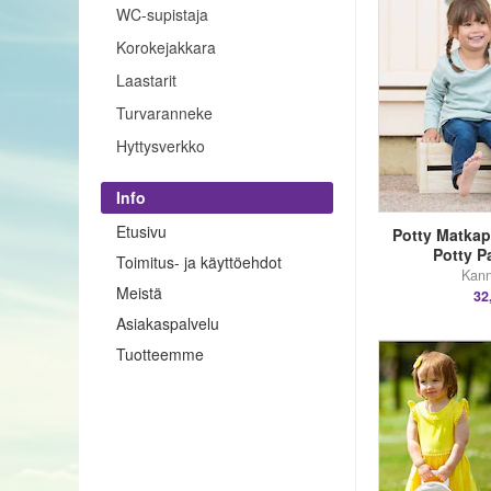
WC-supistaja
Korokejakkara
Laastarit
Turvaranneke
Hyttysverkko
Info
Etusivu
Potty Matkap
Potty P
Toimitus- ja käyttöehdot
Kann
Meistä
32
Asiakaspalvelu
Tuotteemme