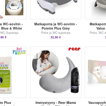
a WC-sovitin -
Matkapotta ja WC-sovitin -
Matkapott
s Blue & White
Potette Plus Grey
Value
 WC-Supistaja
Potta ja WC-supistaja
Potta, WC-s
,90 €
22,90 €
te Plus
Imetystyyny - Reer Mama
Vauvapyyh