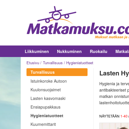
Liikkuminen
Nukkuminen
Ruokailu
Matkal
Etusivu
Turvallisuus
Hygieniatuotteet
Lasten Hyg
Turvallisuus
Istuinkoroke Autoon
Hygienia ja terv
Kuulonsuojaimet
antibakteeriset 
matkan onnistumi
Lasten kasvomaski
lastenhoitotuotte
Ensiapupakkaus
Hygieniatuotteet
NÄYTETÄÄN
1
-
40
Kuumemittarit