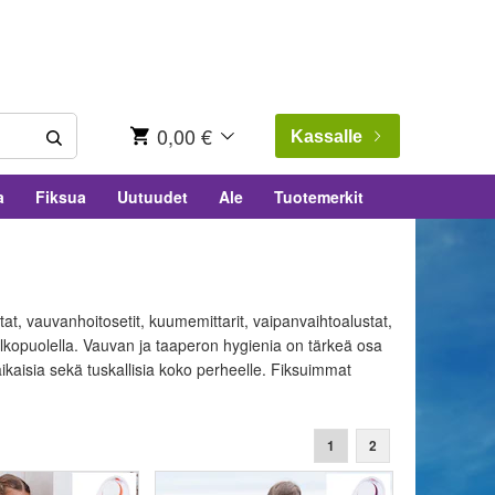
0,00 €
Kassalle
a
Fiksua
Uutuudet
Ale
Tuotemerkit
at, vauvanhoitosetit, kuumemittarit, vaipanvaihtoalustat,
n ulkopuolella. Vauvan ja taaperon hygienia on tärkeä osa
äaikaisia sekä tuskallisia koko perheelle. Fiksuimmat
1
2