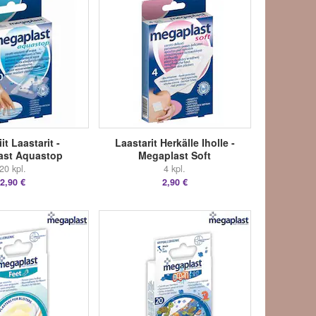
iit Laastarit -
Laastarit Herkälle Iholle -
ast Aquastop
Megaplast Soft
20 kpl.
4 kpl.
2,90 €
2,90 €