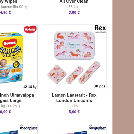
by Wipes
All Over Clean
a kamomilla 90 kpl.
56 kpl.
4,90 €
3,90 €
öinen Uimavaippa
Lasten Laastarit - Rex
gies Large
London Unicorns
 kg (11 kpl.)
30 kpl.
8,90 €
5,90 €