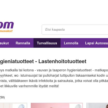
aukut
Rannalla
Turvallisuus
Lennolla
Lapsi Autoss
ieniatuotteet - Lastenhoitotuotteet
eys matkalla tai kotona - vauvan ja taaperon hygieniatuotteet - matkapot
pyyhkeet, wc- istuinsuojat tai pulloharjat tuttipullon tiskaamiseksi kodi
sta, välttääkseen ikäviä infektioita ja sairauksia, jotka voivat olla pitk
et liikkuville vanhemmille löydät meiltä!
(
50
)