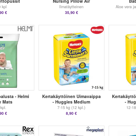
yttöpussit
Nursing Pillow Air
Ba
 kpl
Ilmatäytteinen
Aloe vera j
90 €
35,90 €
alusta - Helmi
Kertakäyttöinen Uimavaippa
Kertakäytt
y Mats
- Huggies Medium
- Hug
kpl.
7-15 kg (12 kpl.)
12-18
90 €
8,90 €