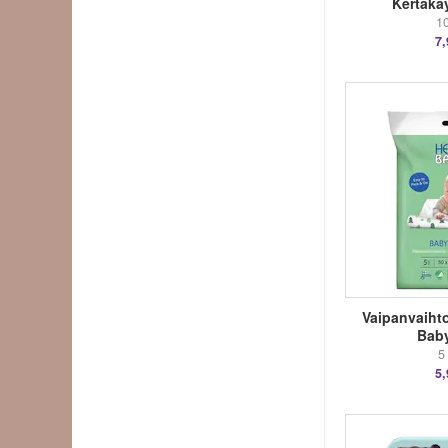
Kertakä
10
7,
Vaipanvaihto
Bab
5 
5,