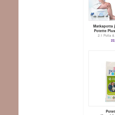
Matkapotta j
Potette Plu
2:1 Potta &
22
Potet