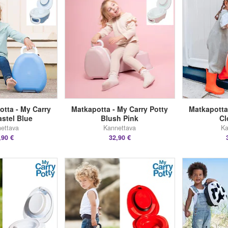
otta - My Carry
Matkapotta - My Carry Potty
Matkapotta
astel Blue
Blush Pink
Cl
ettava
Kannettava
Ka
,90 €
32,90 €