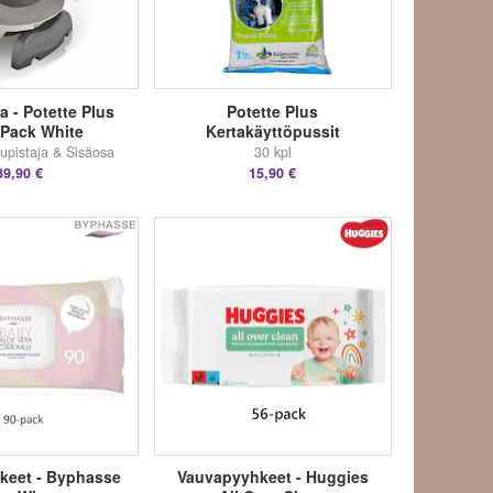
a - Potette Plus
Potette Plus
 Pack White
Kertakäyttöpussit
upistaja & Sisäosa
30 kpl
39,90 €
15,90 €
keet - Byphasse
Vauvapyyhkeet - Huggies