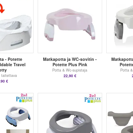
a - Potette
Matkapotta ja WC-sovitin -
Matkapotta
dable Travel
Potette Plus Pink
Potett
otty
Potta & Wc-supistaja
Potta &
 taitettava
22,90 €
,90 €