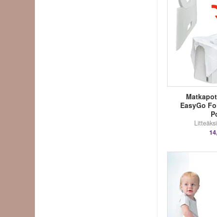
Matkapott
EasyGo Fol
P
Litteäksi
14