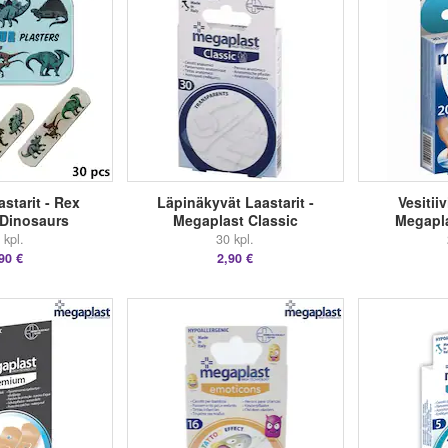
starit - Rex
Läpinäkyvät Laastarit -
Vesitiiv
Dinosaurs
Megaplast Classic
Megapl
 kpl.
30 kpl.
90 €
2,90 €