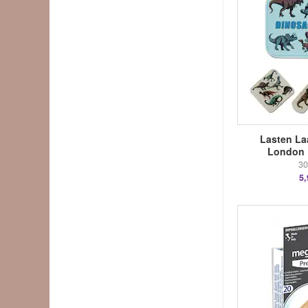
Lasten Laa
London 
30
5,