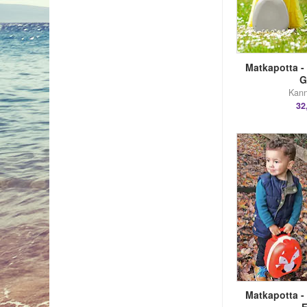
Matkapotta -
G
Kann
32
Matkapotta -