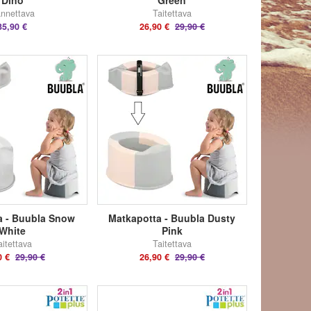
Dino
Green
nnettava
Taitettava
35,90 €
26,90 €
29,90 €
a - Buubla Snow
Matkapotta - Buubla Dusty
White
Pink
aitettava
Taitettava
0 €
29,90 €
26,90 €
29,90 €