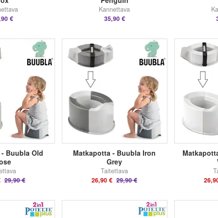
Fox
Penguin
ettava
Kannettava
Ka
,90 €
35,90 €
 - Buubla Old
Matkapotta - Buubla Iron
Matkapott
ose
Grey
ettava
Taitettava
T
€
29,90 €
26,90 €
29,90 €
26,9