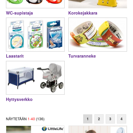
WC-supistaja
Korokejakkara
Laastarit
Turvaranneke
Hyttysverkko
NÄYTETÄÄN
1
-
40
(
136
)
1
2
3
4