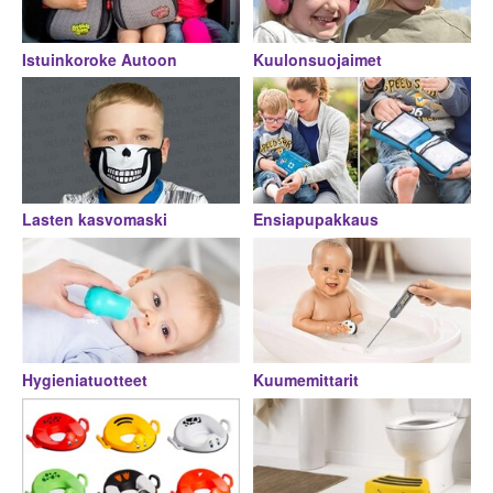
Istuinkoroke Autoon
Kuulonsuojaimet
Lasten kasvomaski
Ensiapupakkaus
Hygieniatuotteet
Kuumemittarit