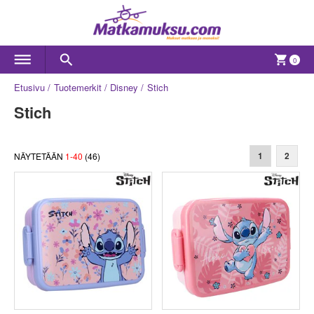
0
Etusivu
Tuotemerkit
Disney
Stich
Stich
NÄYTETÄÄN
1
-
40
(
46
)
1
2