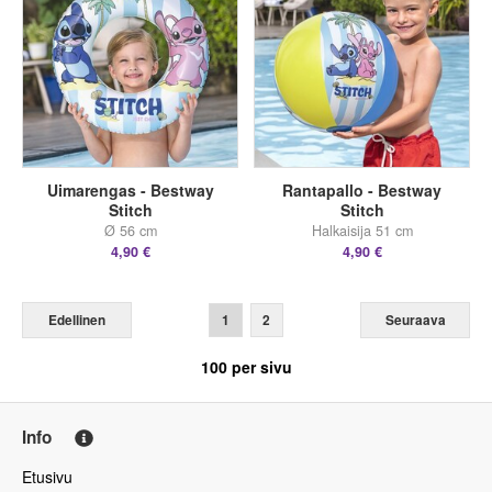
Uimarengas - Bestway
Rantapallo - Bestway
Stitch
Stitch
Ø 56 cm
Halkaisija 51 cm
4,90 €
4,90 €
Edellinen
1
2
Seuraava
100
per sivu
Info
Etusivu