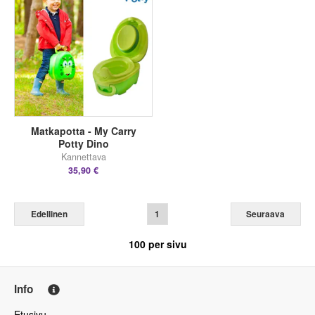
Matkapotta - My Carry
Potty Dino
Kannettava
35,90 €
Edellinen
1
Seuraava
100
per sivu
Info
Etusivu