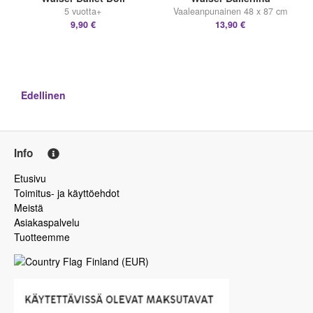
5 vuotta+
Vaaleanpunainen 48 x 87 cm
9,90 €
13,90 €
Edellinen
Info
Etusivu
Toimitus- ja käyttöehdot
Meistä
Asiakaspalvelu
Tuotteemme
Finland
(
EUR
)