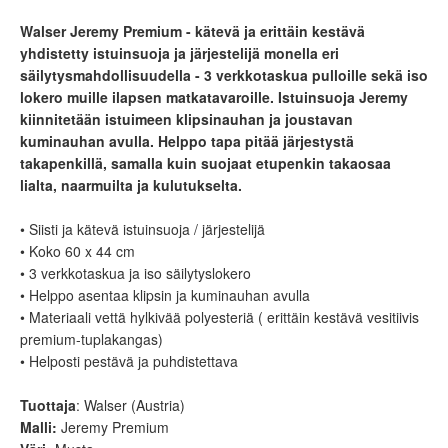
Walser Jeremy Premium - kätevä ja erittäin kestävä
yhdistetty istuinsuoja ja järjestelijä monella eri
säilytysmahdollisuudella - 3 verkkotaskua pulloille sekä iso
lokero muille ilapsen matkatavaroille. Istuinsuoja Jeremy
kiinnitetään istuimeen klipsinauhan ja joustavan
kuminauhan avulla. Helppo tapa pitää järjestystä
takapenkillä, samalla kuin suojaat etupenkin takaosaa
lialta, naarmuilta ja kulutukselta.
• Siisti ja kätevä istuinsuoja / järjestelijä
• Koko 60 x 44 cm
• 3 verkkotaskua ja iso säilytyslokero
• Helppo asentaa klipsin ja kuminauhan avulla
• Materiaali vettä hylkivää polyesteriä ( erittäin kestävä vesitiivis
premium-tuplakangas)
• Helposti pestävä ja puhdistettava
Tuottaja
: Walser (Austria)
Malli:
Jeremy Premium