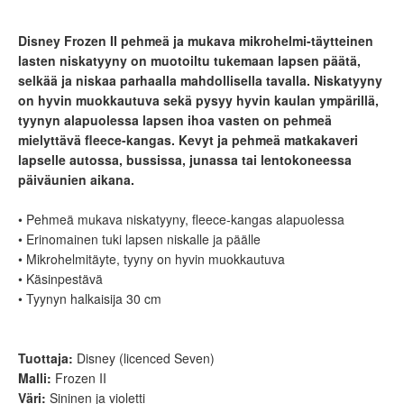
Disney Frozen II pehmeä ja mukava mikrohelmi-täytteinen
lasten niskatyyny on muotoiltu tukemaan lapsen päätä,
selkää ja niskaa parhaalla mahdollisella tavalla. Niskatyyny
on hyvin muokkautuva sekä pysyy hyvin kaulan ympärillä,
tyynyn alapuolessa lapsen ihoa vasten on pehmeä
mielyttävä fleece-kangas. Kevyt ja pehmeä matkakaveri
lapselle autossa, bussissa, junassa tai lentokoneessa
päiväunien aikana.
• Pehmeä mukava niskatyyny, fleece-kangas alapuolessa
• Erinomainen tuki lapsen niskalle ja päälle
• Mikrohelmitäyte, tyyny on hyvin muokkautuva
• Käsinpestävä
• Tyynyn halkaisija 30 cm
Tuottaja:
Disney (licenced Seven)
Malli:
Frozen II
Väri:
Sininen ja violetti