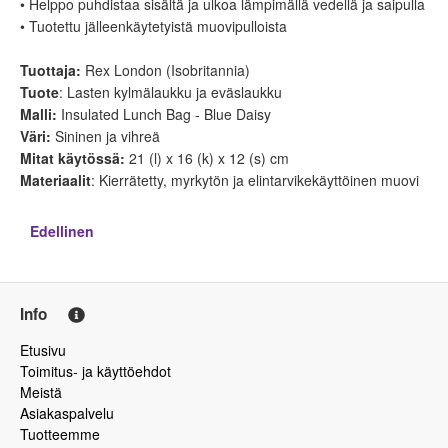
• Helppo puhdistaa sisältä ja ulkoa lämpimällä vedellä ja saipulla
• Tuotettu jälleenkäytetyistä muovipulloista
Tuottaja:
Rex London (Isobritannia)
Tuote
: Lasten kylmälaukku ja eväslaukku
Malli:
Insulated Lunch Bag - Blue Daisy
Väri:
Sininen ja vihreä
Mitat käytössä:
21 (l) x 16 (k) x 12 (s) cm
Materiaalit
: Kierrätetty, myrkytön ja elintarvikekäyttöinen muovi
Edellinen
Info
Etusivu
Toimitus- ja käyttöehdot
Meistä
Asiakaspalvelu
Tuotteemme