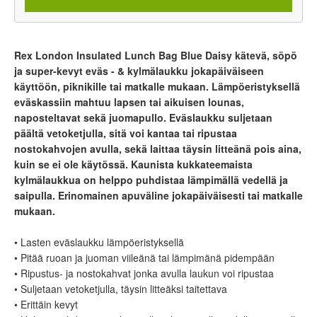
Rex London Insulated Lunch Bag Blue Daisy kätevä, söpö
ja super-kevyt eväs - & kylmälaukku jokapäiväiseen
käyttöön, piknikille tai matkalle mukaan. Lämpöeristyksellä
eväskassiin mahtuu lapsen tai aikuisen lounas,
naposteltavat sekä juomapullo. Eväslaukku suljetaan
päältä vetoketjulla, sitä voi kantaa tai ripustaa
nostokahvojen avulla, sekä laittaa täysin litteänä pois aina,
kuin se ei ole käytössä. Kaunista kukkateemaista
kylmälaukkua on helppo puhdistaa lämpimällä vedellä ja
saipulla. Erinomainen apuväline jokapäiväisesti tai matkalle
mukaan.
• Lasten eväslaukku lämpöeristyksellä
• Pitää ruoan ja juoman viileänä tai lämpimänä pidempään
• Ripustus- ja nostokahvat jonka avulla laukun voi ripustaa
• Suljetaan vetoketjulla, täysin litteäksi taitettava
• Erittäin kevyt