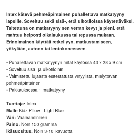
Intex kätevä pehmeäpintainen puhallettava matkatyyny
lapsille. Soveltuu sekä sisä-, että ulkotiloissa käytettäväksi.
Taitettuna on matkatyyny sen verran kevyt ja pieni, että
mahtuu helposti olkalaukussa tai repussa mukaan.
Erinoimainen käyttää retkeilyyn, matkustamiseen,
yökylään, autoon tai lentokoneeseen.
• Puhallettavan matkatyynyn mitat käytössä 43 x 28 x 9 cm
• Soveltuu sisä- ja ulkotiloihin
• Valmistettu lujaasta esitestatusta vinyylistä, mielyttävän
pehmeäpintainen
• Pakkauksessa 1 matkatyyny
Tuottaja:
Intex
Malli:
Kidz Pillow - Light Blue
Väri:
Vaaleansininen
Paino:
Noin 150 gramma
Ikäsuositus:
Noin 3-10 ikävuotta