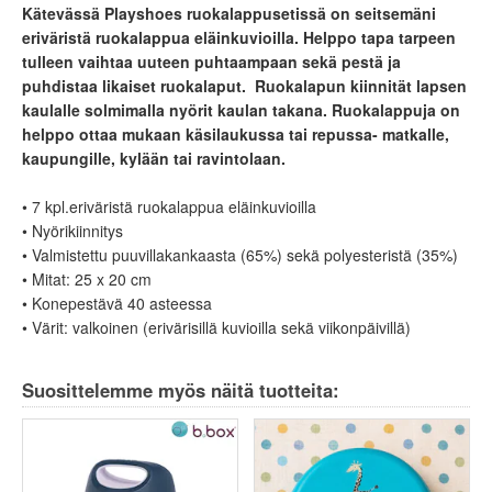
Kätevässä Playshoes ruokalappusetissä on seitsemäni
eriväristä ruokalappua eläinkuvioilla. Helppo tapa tarpeen
tulleen vaihtaa uuteen puhtaampaan sekä pestä ja
puhdistaa likaiset ruokalaput. Ruokalapun kiinnität lapsen
kaulalle solmimalla nyörit kaulan takana. Ruokalappuja on
helppo ottaa mukaan käsilaukussa tai repussa- matkalle,
kaupungille, kylään tai ravintolaan.
• 7 kpl.eriväristä ruokalappua eläinkuvioilla
• Nyörikiinnitys
• Valmistettu puuvillakankaasta (65%) sekä polyesteristä (35%)
• Mitat: 25 x 20 cm
• Konepestävä 40 asteessa
• Värit: valkoinen (erivärisillä kuvioilla sekä viikonpäivillä)
Suosittelemme myös näitä tuotteita: