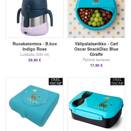
Ruoakatermos - B.box
Välipalalaatikko - Carl
Indigo Rose
Oscar SnackDisc Blue
Giraffe
Lusikalla (335 ml)
Pyörivä lautanen
29,90 €
17,90 €