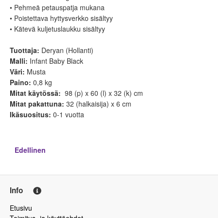
• Pehmeä petauspatja mukana
• Poistettava hyttysverkko sisältyy
• Kätevä kuljetuslaukku sisältyy
Tuottaja
:
Deryan (Hollanti)
Malli:
Infant Baby Black
Väri:
Musta
Paino:
0,8 kg
Mitat käytössä:
98 (p) x 60 (l) x 32 (k) cm
Mitat pakattuna:
32 (halkaisija) x 6 cm
Ikäsuositus:
0-1 vuotta
Edellinen
Info
Etusivu