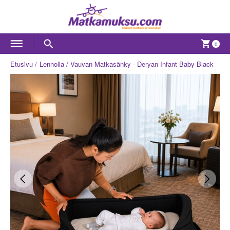
0
Etusivu
Lennolla
Vauvan Matkasänky - Deryan Infant Baby Black