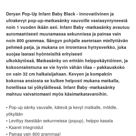
Deryan Pop-Up Infant Baby Black - innovatiivinen ja
ultrakevyt pop-up-matkasänky vauvoille vastasyntyneestä
noin 1 vuoden ikään asti. Infant Baby -matkasänky avautuu
automaattisesti muutamassa sekunnissa ja painaa vain
noin 800 grammaa. Sängyn pohjalle asetetaan miellyttävän
pehmeä patja, ja mukana on irrotettava hyttysverkko, joka
suojaa lastasi hyönteisiltä erityisesti
ulkokäytössä. Matkasänky on erittäin helppokäyttöinen, ja
kokoontaitettuna se vie hyvin vähän tilaa – pakkauskoko
on vain 32 cm halkaisijaltaan. Kevyen ja kompaktin
kokonsa ansiosta se kulkee helposti mukana matkalla,
hotellissa tai yökyläillessä. Infant Baby -matkasänky
mahtuu vaivattomasti myös käsimatkatavaroihin.
• Pop-up sänky vauvalle, kätevä ja kevyt matkalle, mökille,
yökylään
• Levittyy itsestään sekunneissa (popup), helppo kasata
• Kaaret integroidut
• Painaa vain 800 grammaa!