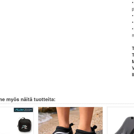
•
p
•
•
•
m
T
M
V
e myös näitä tuotteita: