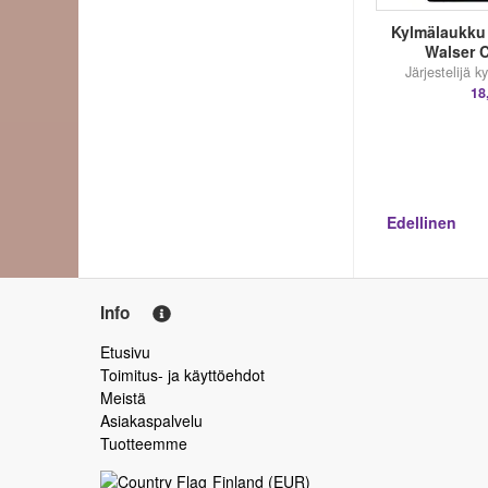
Kylmälaukku &
Walser 
Järjestelijä k
18
Edellinen
Info
Etusivu
Toimitus- ja käyttöehdot
Meistä
Asiakaspalvelu
Tuotteemme
Finland
(
EUR
)