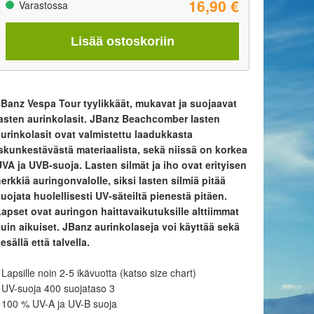
16,90 €
Varastossa
Lisää ostoskoriin
JBanz Vespa Tour tyylikkäät, mukavat ja suojaavat
lasten aurinkolasit. JBanz Beachcomber lasten
aurinkolasit ovat valmistettu laadukkasta
iskunkestävästä materiaalista, sekä niissä on korkea
VA ja UVB-suoja. Lasten silmät ja iho ovat erityisen
erkkiä auringonvalolle, siksi lasten silmiä pitää
uojata huolellisesti UV-säteiltä pienestä pitäen.
Lapset ovat auringon haittavaikutuksille alttiimmat
kuin aikuiset. JBanz aurinkolaseja voi käyttää sekä
esällä että talvella.
 Lapsille noin 2-5 ikävuotta (katso size chart)
 UV-suoja 400 suojataso 3
 100 % UV-A ja UV-B suoja