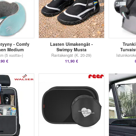
atyyny - Comfy
Lasten Uimakengät -
Trunk
inen Medium
Swimpy Musta
Turvais
m (5 vuotta+)
Rantakengät (K. 20-29)
Istuinkoro
,90 €
11,90 €