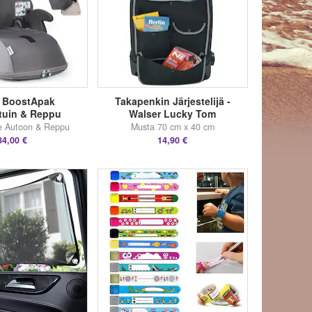
i BoostApak
Takapenkin Järjestelijä -
tuin & Reppu
Walser Lucky Tom
ke Autoon & Reppu
Musta 70 cm x 40 cm
84,00 €
14,90 €