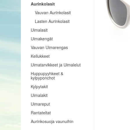
Aurinkolasit
Vauvan Aurinkolasit
Lasten Aurinkolasit
Uimalasit
Uimakengät
Vauvan Uimarengas
Kellukkeet
Uimatarvikkeet ja Uimalelut
Huppupyyhkeet &
kylpyponchot
Kylpytakit
Uimalakit
Uimareput
Rantateltat
Aurinkosuoja vaunuihin