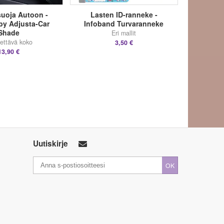
uoja Autoon -
Lasten ID-ranneke -
y Adjusta-Car
Infoband Turvaranneke
Shade
Eri mallit
ettävä koko
3,50 €
13,90 €
Uutiskirje
OK