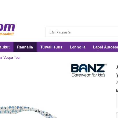
aukut
Rannalla
Turvallisuus
Lennolla
Lapsi Autoss
anz Vespa Tour
2