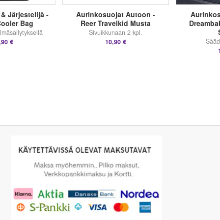
 Järjestelijä -
Aurinkosuojat Autoon -
Aurinkos
Cooler Bag
Reer Travelkid Musta
Dreambab
ylmäsäilytyksellä
Sivuikkunaan 2 kpl.
Sääd
,90 €
10,90 €