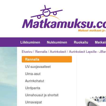
Liikkuminen
Nukkuminen
Ruokailu
Matkal
Etusivu
Rannalla
Aurinkolasit
Aurinkolasit Lapsille - JB
Rannalla
UV-suojavaatteet
Uima-asut
Aurinkohatut
Uintipanta
Uimahousut ja shortsit
Uimavaipat