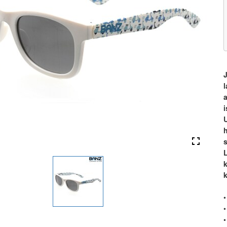
U
h
s
k
•
•
•