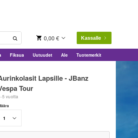
0,00 €
Kassalle
a
Fiksua
Uutuudet
Ale
Tuotemerkit
Aurinkolasit Lapsille - JBanz
Vespa Tour
-5 vuotta
Määra
1