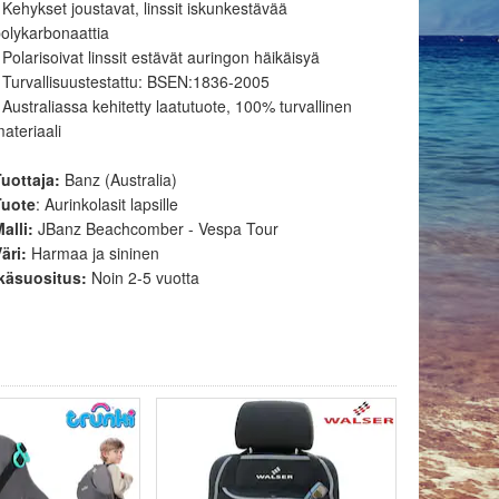
 Kehykset joustavat, linssit iskunkestävää
olykarbonaattia
 Polarisoivat linssit estävät auringon häikäisyä
 Turvallisuustestattu: BSEN:1836-2005
 Australiassa kehitetty laatutuote, 100% turvallinen
ateriaali
uottaja:
Banz (Australia)
Tuote
: Aurinkolasit lapsille
alli:
JBanz Beachcomber - Vespa Tour
äri:
Harmaa ja sininen
Ikäsuositus:
Noin 2-5 vuotta