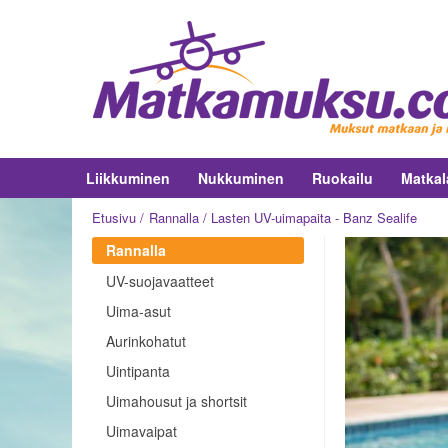
Liikkuminen
Nukkuminen
Ruokailu
Matkal
Etusivu
Rannalla
Lasten UV-uimapaita - Banz Sealife
Rannalla
UV-suojavaatteet
Uima-asut
Aurinkohatut
Uintipanta
Uimahousut ja shortsit
Uimavaipat