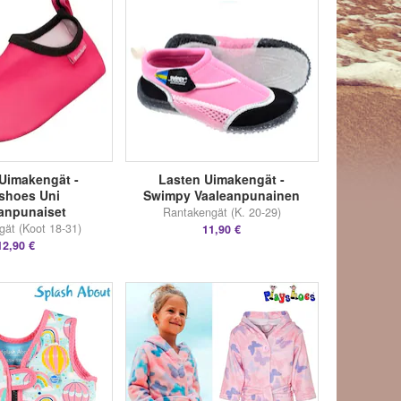
Uimakengät -
Lasten Uimakengät -
shoes Uni
Swimpy Vaaleanpunainen
anpunaiset
Rantakengät (K. 20-29)
ät (Koot 18-31)
11,90 €
12,90 €