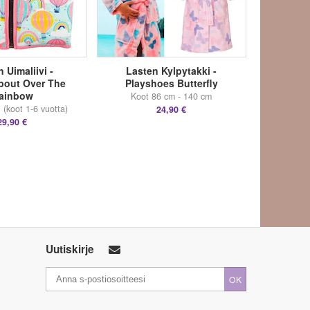
 Uimaliivi -
Lasten Kylpytakki -
bout Over The
Playshoes Butterfly
ainbow
Koot 86 cm - 140 cm
i (koot 1-6 vuotta)
24,90 €
29,90 €
Uutiskirje
OK