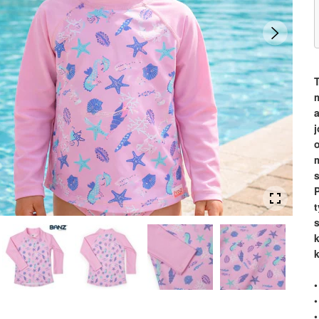
a
j
m
t
k
•
•