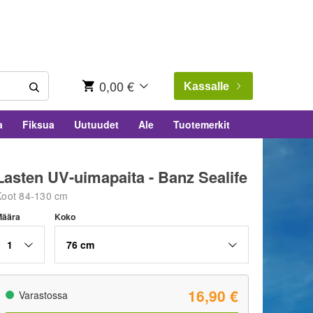
0,00 €
Kassalle
a
Fiksua
Uutuudet
Ale
Tuotemerkit
Lasten UV-uimapaita - Banz Sealife
Koot 84-130 cm
Määra
Koko
1
76 cm
16,90 €
Varastossa