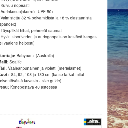
 Kuivuu nopeasti
 Aurinkosuojakerroin UPF 50+
 Valmistettu 82 % polyamidista ja 18 % elastaanista
(spandex)
 Täyspitkät hihat, pehmeät saumat
 Hyvin klooriveden ja auringonpaiston kestävä kangas
ei vaalene helposti)
uottaja:
Babybanz (Australia)
alli
: Sealife
Väri:
Vaaleanpunainen ja violetti (merieläimet)
Koot:
84, 92, 108 ja 130 cm (katso tarkat mitat
elventävästä kuvasta - size guide)
Pesu:
Konepestävä 40 asteessa