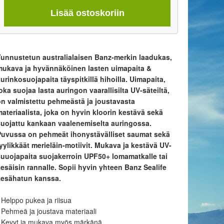
Lisää ostoskoriin
Tunnustetun australialaisen Banz-merkin laadukas,
mukava ja hyvännäköinen lasten uimapaita &
urinkosuojapaita täyspitkillä hihoilla. Uimapaita,
oka suojaa lasta auringon vaarallisilta UV-säteiltä,
on valmistettu pehmeästä ja joustavasta
ateriaalista, joka on hyvin kloorin kestävä sekä
suojattu kankaan vaalenemiselta auringossa.
Puvussa on pehmeät ihonystävälliset saumat sekä
yylikkäät merieläin-motiivit. Mukava ja kestävä UV-
suuojapaita suojakerroin UPF50+ lomamatkalle tai
esäisin rannalle. Sopii hyvin yhteen Banz Sealife
kesähatun kanssa.
 Helppo pukea ja riisua
 Pehmeä ja joustava materiaali
• Kevyt ja mukava myös märkänä