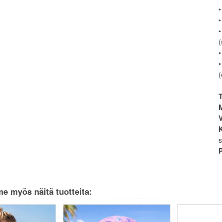
•
•
•
•
•
(
T
M
s
e myös näitä tuotteita: