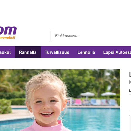
aukut
Rannalla
Turvallisuus
Lennolla
Lapsi Autoss