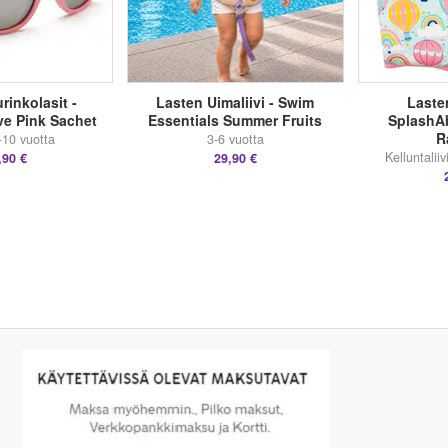
rinkolasit -
Lasten Uimaliivi - Swim
Lasten
e Pink Sachet
Essentials Summer Fruits
SplashA
R
-10 vuotta
3-6 vuotta
Kelluntaliiv
,90 €
29,90 €