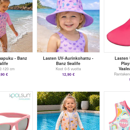
mapuku - Banz
Lasten UV-Aurinkohattu -
Lasten 
alife
Banz Sealife
Play
Vaale
2-120 cm
Koot 0-5 vuotta
Rantakeng
,90 €
12,90 €