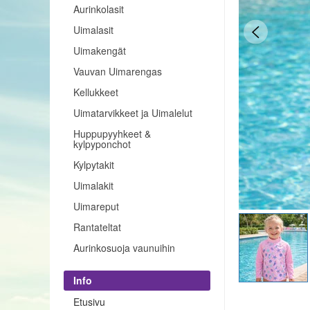
Aurinkolasit
Uimalasit
Uimakengät
Vauvan Uimarengas
Kellukkeet
Uimatarvikkeet ja Uimalelut
Huppupyyhkeet &
kylpyponchot
Kylpytakit
Uimalakit
Uimareput
Rantateltat
Aurinkosuoja vaunuihin
Info
Etusivu