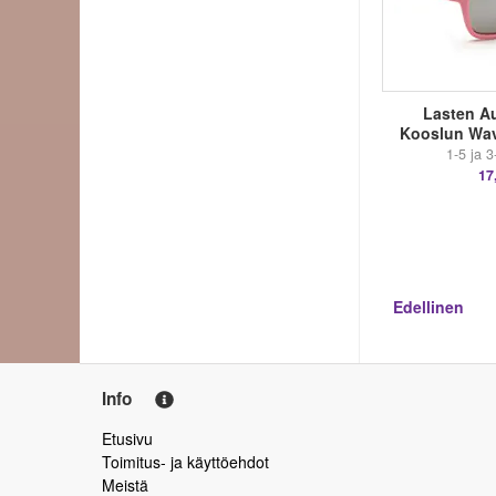
Lasten Au
Kooslun Wav
1-5 ja 3
17
Edellinen
Info
Etusivu
Toimitus- ja käyttöehdot
Meistä