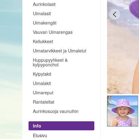
Aurinkolasit
Uimalasit
Uimakengät
Vauvan Uimarengas
Kellukkeet
Uimatarvikkeet ja Uimalelut
Huppupyyhkeet &
kylpyponchot
Kylpytakit
Uimalakit
Uimareput
Rantateltat
Aurinkosuoja vaunuihin
Info
Etusivu