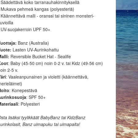
 Säädettävä koko tarranauhakinnityksellä
• Mukava pehmeä kangas (polyesteriä)
 Käännettävä malli - oranssi tai sininen monsteri-
uvioilla
 UV-suojakerroin UPF 50+
Tuottaja:
Banz (Australia)
Tuote:
Lasten UV-Aurinkohattu
Malli:
Reversible Bucket Hat - Sealife
Koot
: Baby (45-50 cm) noin 0-2 v. tai Kidz (49-56 cm)
oin 2-5 v.
äri
: Vaaleanpunainen ja violetti (käännettävä,
erieläimet)
Hoito
: Konepestävä
Aurinkosuoja
: SPF 50+
ateriaali
: Polyesteri
sta lisäksi tyylikkäät BabyBanz tai KidzBanz
urinkolasit, Banz uimapuku tai uimapaita!