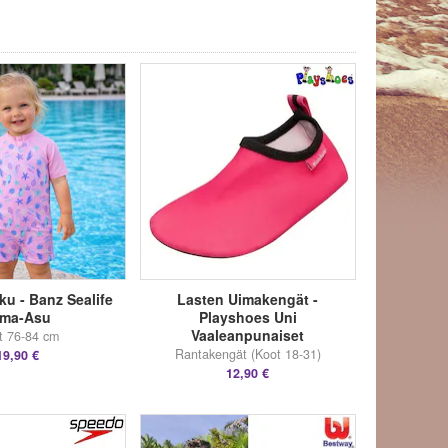
u - Banz Sealife
Lasten Uimakengät -
ima-Asu
Playshoes Uni
Vaaleanpunaiset
t 76-84 cm
Rantakengät (Koot 18-31)
19,90 €
12,90 €