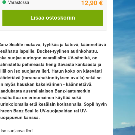
12,90 €
Varastossa
Lisää ostoskoriin
Banz Sealife mukava, tyylikäs ja kätevä, käännettävä
esähattu lapsille. Bucket-tyylinen aurinkohattu,
oka suojaa auringon vaarallisilta UV-säteiltä, on
valmistettu pehmeästä hengittävästä kankaasta ja
illä on iso suojaava lieri. Hatun koko on kätevästi
säädettävä (tarranauhakinnityksen avulla) sekä se
on myös hauskan kaksivärinen - käännettävä.
Laadukasta australialaisen Banz-laatumerkin
kesähattua on erinomainen käyttää sekä
urinkolomalla että kesäisin kotirannalla. Sopii hyvin
yhteen Banz Sealife UV-suojapaidan tai UV-
suojapuvun kanssa.
 Iso suojaava lieri