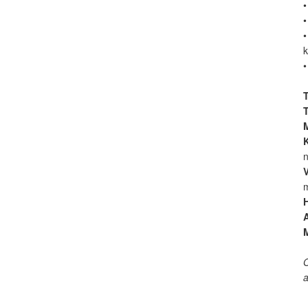
•
•
k
•
n
V
m
M
O
a