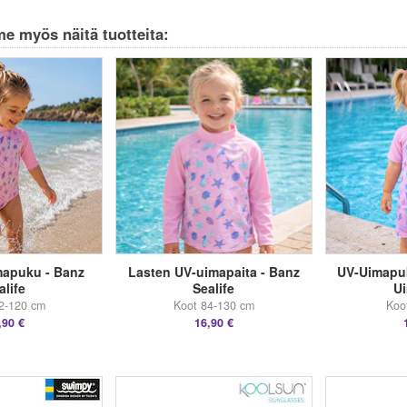
e myös näitä tuotteita:
mapuku - Banz
Lasten UV-uimapaita - Banz
UV-Uimapuk
alife
Sealife
U
2-120 cm
Koot 84-130 cm
Koo
,90 €
16,90 €