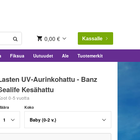
0,00 €
Kassalle
a
Fiksua
Uutuudet
Ale
Tuotemerkit
Lasten UV-Aurinkohattu - Banz
Sealife Kesähattu
oot 0-5 vuotta
Määra
Koko
1
Baby (0-2 v.)