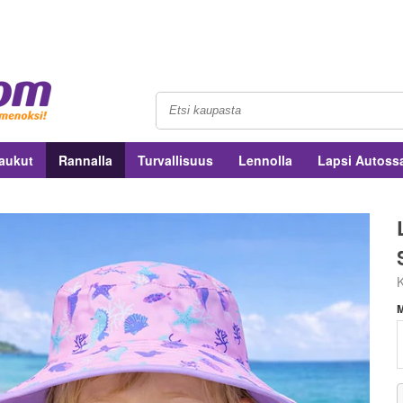
aukut
Rannalla
Turvallisuus
Lennolla
Lapsi Autoss
K