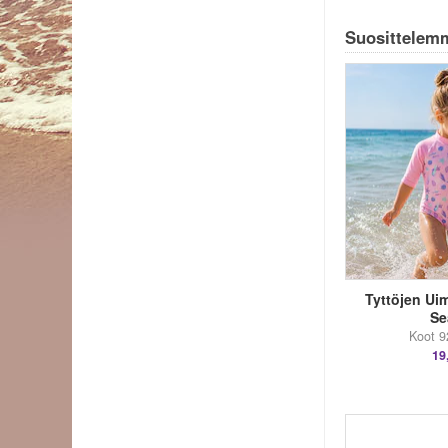
Suosittelemm
Tyttöjen Ui
Se
Koot 9
19