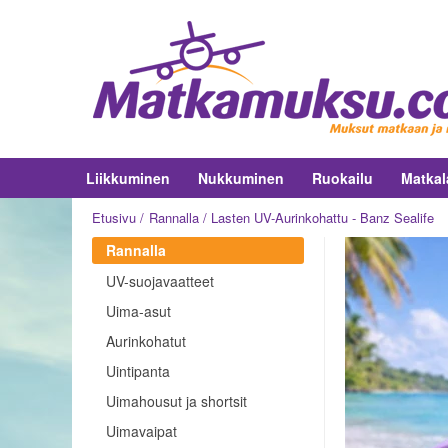
Liikkuminen
Nukkuminen
Ruokailu
Matkal
Etusivu
Rannalla
Lasten UV-Aurinkohattu - Banz Sealife
Rannalla
UV-suojavaatteet
Uima-asut
Aurinkohatut
Uintipanta
Uimahousut ja shortsit
Uimavaipat