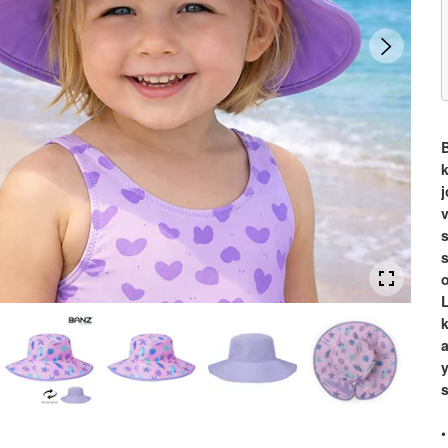
k
j
s
a
•