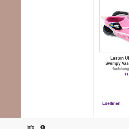
Lasten U
Swimpy Vaa
Rantakengä
11
Edellinen
Info