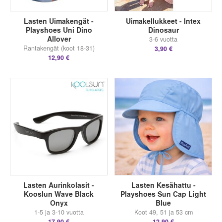
Lasten Uimakengät -
Uimakellukkeet - Intex
Playshoes Uni Dino
Dinosaur
Allover
3-6 vuotta
Rantakengät (koot 18-31)
3,90 €
12,90 €
Lasten Aurinkolasit -
Lasten Kesähattu -
Kooslun Wave Black
Playshoes Sun Cap Light
Onyx
Blue
1-5 ja 3-10 vuotta
Koot 49, 51 ja 53 cm
17,90 €
12,90 €