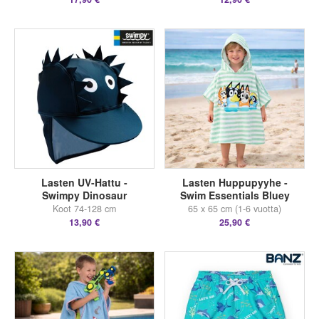
Lasten UV-Hattu -
Lasten Huppupyyhe -
Swimpy Dinosaur
Swim Essentials Bluey
Koot 74-128 cm
65 x 65 cm (1-6 vuotta)
13,90 €
25,90 €