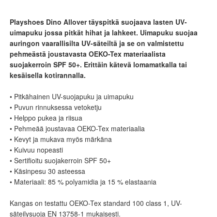
Playshoes Dino Allover täyspitkä suojaava lasten UV-
uimapuku jossa pitkät hihat ja lahkeet. Uimapuku suojaa
auringon vaarallisilta UV-säteiltä ja se on valmistettu
pehmeästä joustavasta OEKO-Tex materiaalista
suojakerroin SPF 50+. Erittäin kätevä lomamatkalla tai
kesäisella kotirannalla.
• Pitkähainen UV-suojapuku ja uimapuku
• Puvun rinnuksessa vetoketju
• Helppo pukea ja riisua
• Pehmeää joustavaa OEKO-Tex materiaalia
• Kevyt ja mukava myös märkäna
• Kuivuu nopeasti
• Sertifioitu suojakerroin SPF 50+
• Käsinpesu 30 asteessa
• Materiaali: 85 % polyamidia ja 15 % elastaania
Kangas on testattu OEKO-Tex standard 100 class 1, UV-
säteilysuoja EN 13758-1 mukaisesti.