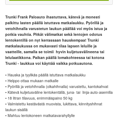
Trunki Frank Paloauto ihastuttava, kätevä ja monesti
palkittu lasten päällä istuttava matkalaukku. Pyörillä ja
vetohihnalla varustetun laukun päällää voi myös istua ja
potkia vauhtia. Pitkät välimatkat sekä lentojen odotus
lentokentillä on nyt kerrassaan hauskempaa! Trunki
matkalaukussa on mukavasti tilaa lapsen leluille ja
vaatteille, samalla se toimii hyvin kuljetusvälineena tai
lelulaatikkona. Paikan päällä lomakohteessa tai kotona
Trunki - laukkua voi käyttää vaikka potkuautona.
• Hauska ja tyylikäs päällä istuttava matkalaukku
• Helppo ottaa mukaan matkalle
• Pyörillä ja vetohihnalla (olkahihnalla) varustettu, kantokahvat
• Kätevä kuljetusväline lentokentällä, juna- tai linja-auto-asemilla
• 18 litran tilavuus, enimmäispaino 50 kg
• Valmistettu kestävästä muovista, lukittava, kiinnityshihnat
laukun sisällä
• Mahtuu lentokoneen matkatavarahyllylle