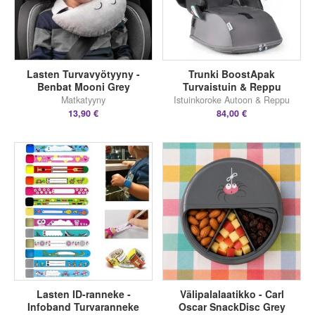
Lasten Turvavyötyyny -
Trunki BoostApak
Benbat Mooni Grey
Turvaistuin & Reppu
Matkatyyny
Istuinkoroke Autoon & Reppu
13,90 €
84,00 €
Lasten ID-ranneke -
Välipalalaatikko - Carl
Infoband Turvaranneke
Oscar SnackDisc Grey