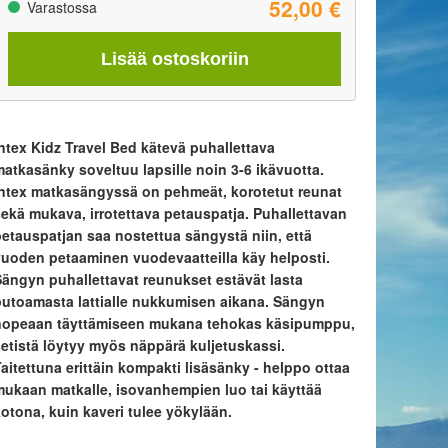
52,00 €
Varastossa
Lisää ostoskoriin
Intex Kidz Travel Bed kätevä puhallettava
matkasänky soveltuu lapsille noin 3-6 ikävuotta.
Intex matkasängyssä on pehmeät, korotetut reunat
sekä mukava, irrotettava petauspatja. Puhallettavan
petauspatjan saa nostettua sängystä niin, että
vuoden petaaminen vuodevaatteilla käy helposti.
Sängyn puhallettavat reunukset estävät lasta
putoamasta lattialle nukkumisen aikana. Sängyn
nopeaan täyttämiseen mukana tehokas käsipumppu,
setistä löytyy myös näppärä kuljetuskassi.
aitettuna erittäin kompakti lisäsänky - helppo ottaa
mukaan matkalle, isovanhempien luo tai käyttää
kotona, kuin kaveri tulee yökylään.