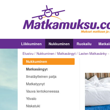
Liikkuminen
Nukkuminen
Ruokailu
Matkal
Etusivu
Nukkuminen
Matkasängyt
Lasten Matkasänky - 
Nukkuminen
Matkasängyt
Ilmatäytteinen patja
Matkatyynyt
Vauva lentokoneessa
Yövalo
Niskatuki