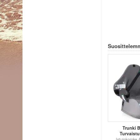
Suosittelemm
Trunki 
Turvaist
Istuinkoroke