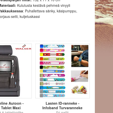
ateriaali:
Kulutusta kestävä pehmeä vinyyli
Pakkauksessa
: Puhallettava sänky, käsipumppu,
orjaus-setti, kuljetuskassi
teline Autoon -
Lasten ID-ranneke -
 Tablet Maxi
Infoband Turvaranneke
ä & tablettipidike
Eri mallit