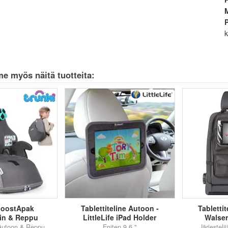
M
k
e myös näitä tuotteita:
BoostApak
Tablettiteline Autoon -
Tabletti
uin & Reppu
LittleLife iPad Holder
Walser
 Autoon & Reppu
Eniten 9,6 "
Järjestelij