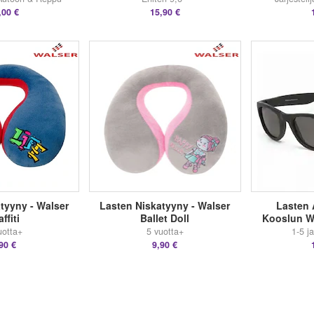
,00 €
15,90 €
tyyny - Walser
Lasten Niskatyyny - Walser
Lasten 
ffiti
Ballet Doll
Kooslun W
uotta+
5 vuotta+
1-5 j
90 €
9,90 €