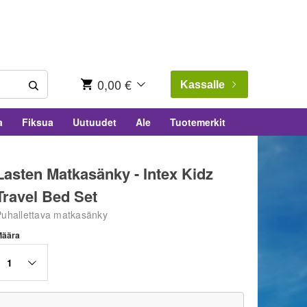
0,00 €
Kassalle
a
Fiksua
Uutuudet
Ale
Tuotemerkit
Lasten Matkasänky - Intex Kidz
Travel Bed Set
Puhallettava matkasänky
Määra
1