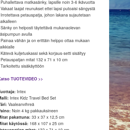
•
Puhallettava matkasänky, lapsille noin 3-6 ikävuotta
 Vakaat laajat reunukset ettei lapsi putoaisi sängystä
 Irrotettava petauspatja, johon lakana sujautetaan
aikalleen
 Sänky on helposti täytettävä mukanaolevan
käsipumpun avulla
 Painaa vähän ja on erittäin helppo ottaa mukaan
aikkialle
 Kätevä kuljetuskassi sekä korjaus-setti sisältyy
 Petauspatjan mitat 132 x 71 x 10 cm
 Tarkoitettu sisäkäyttöön
Katso TUOTEVIDEO >>
Tuottaja:
Intex
Malli:
Intex Kidz Travel Bed Set
äri:
Vaaleanvihreä
Paino:
Noin 4 kg pakkauksineen
Mitat pakattuna:
33 x 37 x 12,5 cm
Mitat käytössä:
168 x 107 x 25 cm
Petauspatjan mitat:
132 x 71 x 10 cm