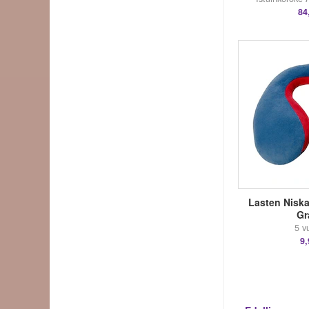
84
Lasten Niska
Gra
5 v
9,