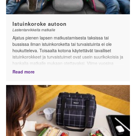
Istuinkoroke autoon
Lastentarvikkeita matkalle
Ajatus pienen lapsen matkustamisesta taksissa tai
bussissa ilman istuinkoroketta tai turvaistuinta ei ole
houkutteleva. Toisaalta kotona käytettävät tavalliset
istuinkorokkeet ja turvaistuimet ovat usein suurikokoisia ja
hankalia matkalle mukaan otettavaksi. Viime vuosina
markkinoille on tullut matkustamiseen tarkoitettuja
Read more
istuinkorokkeita, joita voi käyttää esim. taksissa, bussissa,
vuokra-autossa tai jopa kotioloissa lyhyillä matkoilla
vaikkapa kouluun tai päiväkotiin.