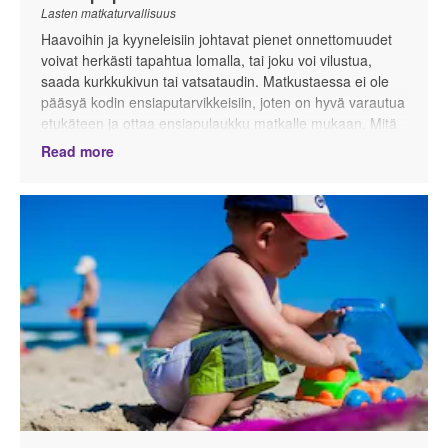
Lasten matkaturvallisuus
Haavoihin ja kyyneleisiin johtavat pienet onnettomuudet
voivat herkästi tapahtua lomalla, tai joku voi vilustua,
saada kurkkukivun tai vatsataudin. Matkustaessa ei ole
pääsyä kodin ensiaputarvikkeisiin, joten on hyvä varautua
etukäteen ja ottaa ensiapulaukku matkalle mukaan. Mitä
ja kuinka paljon ensiapulaukkuun otetaan mukaan on
Read more
makuasia, mutta myös matkakohde, matkan tarkoitus ja
pituus vaikuttavat asiaan.