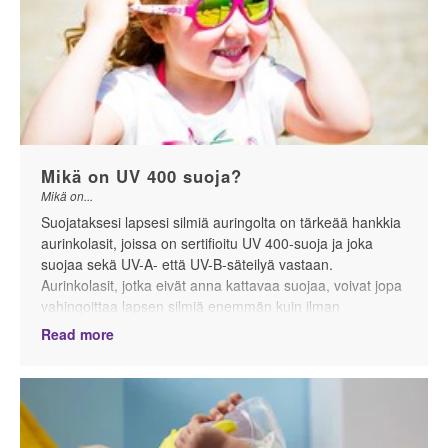
Mikä on UV 400 suoja?
Mikä on...
Suojataksesi lapsesi silmiä auringolta on tärkeää hankkia
aurinkolasit, joissa on sertifioitu UV 400-suoja ja joka
suojaa sekä UV-A- että UV-B-säteilyä vastaan.
Aurinkolasit, jotka eivät anna kattavaa suojaa, voivat jopa
vahingoittaa lapsen silmiä enemmän kuin ilman
aurinkolaseja oleminen.
Read more