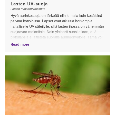
Lasten UV-suoja
Lasten matkaturvallisuus
Hyvä aurinkosuoja on tärkeää niin lomalla kuin kesäisinä
päivinä kotioloissa. Lapset ovat aikuisia herkempiä
haitalliselle UV-säteilylle, sillä lasten ihossa on vähemmän
suojaavaa melaniinia. Noin yleisesti suositellaan, että
pikkulapsia ei altisteta suoralle auringonvalolle. Tämä voi
olla vaikeaa, minkä takia huolellinen auringonsuoja on
Read more
tärkeää. Lisäksi on hyvä olla tietoinen siitä, milloin UV-
säteilyn aiheuttama riski on suurimmillaan.