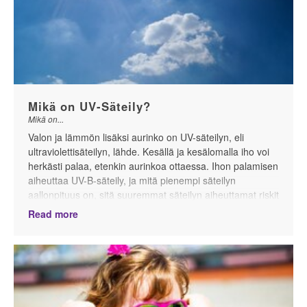
Mikä on UV-Säteily?
Mikä on...
Valon ja lämmön lisäksi aurinko on UV-säteilyn, eli
ultraviolettisäteilyn, lähde. Kesällä ja kesälomalla iho voi
herkästi palaa, etenkin aurinkoa ottaessa. Ihon palamisen
aiheuttaa UV-B-säteily, ja mitä pienempi säteilyn
aallonpituus on, sitä suuremmat säteilyn aiheuttamat riskit
ovat.
Read more