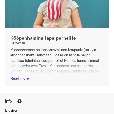
Kööpenhamina lapsiperheille
Perheloma
Kööpenhamina on lapsiystävällinen kaupunki (tai kylä
kuten tanskaksi sanotaan), jossa on tarjolla paljon
hauskaa toimintaa lapsiperheille! Kenties tunnetuimmat
nähtävyydet ovat Tivoli, Kööpenhaminan eläintarha,
Sininen Planeetta ja Experimentarium, mutta tarjolla on
myös monia ”tavallisia” museoita, joissa on lapsille
Read more
suunnattua toimintaa mieluisan elämyksen takaamiseksi
koko perheelle.
Info
Etusivu