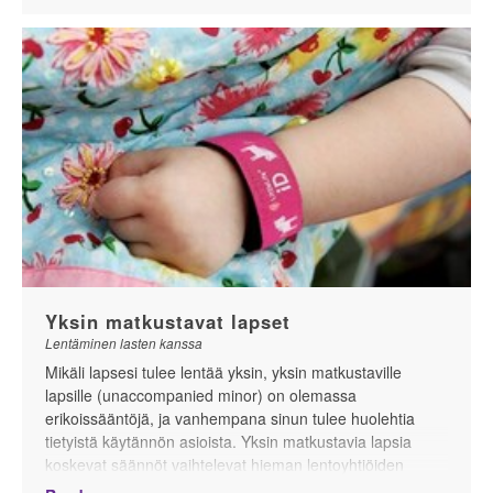
sei soveltuu vain pienille lapsille. Viime vuosina
markkinoille on tullut innovatiivisia ja käytännöllisiä
tuotteita, jotka lisäävät lennon mukavuutta sekä lapselle
että aikuiselle.
Yksin matkustavat lapset
Lentäminen lasten kanssa
Mikäli lapsesi tulee lentää yksin, yksin matkustaville
lapsille (unaccompanied minor) on olemassa
erikoissääntöjä, ja vanhempana sinun tulee huolehtia
tietyistä käytännön asioista. Yksin matkustavia lapsia
koskevat säännöt vaihtelevat hieman lentoyhtiöiden
välillä, mutta perusperiaatteet ovat pitkälti samanlaiset.