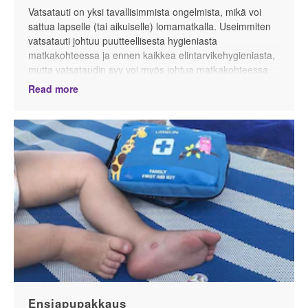
Vatsatauti on yksi tavallisimmista ongelmista, mikä voi
sattua lapselle (tai aikuiselle) lomamatkalla. Useimmiten
vatsatauti johtuu puutteellisesta hygieniasta
matkakohteessa ja ennen kaikkea elintarvikehygieniasta,
mutta vatsataudin syy voi myös johtua matkakohteessa
olevasta, kotioloista poikkeavasta bakteerikulttuurista.
Read more
Bakteeriperäisen vatsataudin riski on suurempi
lämpimissä maissa. Tavallisimmat vatsataudin oireet ovat
oksentelu, pahoinvointi ja ripuli.
Ensiapupakkaus