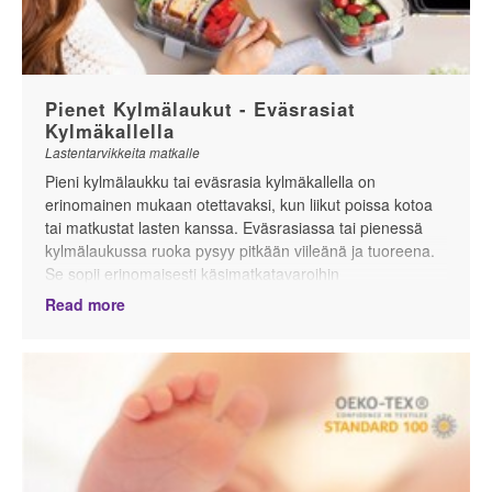
Pienet Kylmälaukut - Eväsrasiat
Kylmäkallella
Lastentarvikkeita matkalle
Pieni kylmälaukku tai eväsrasia kylmäkallella on
erinomainen mukaan otettavaksi, kun liikut poissa kotoa
tai matkustat lasten kanssa. Eväsrasiassa tai pienessä
kylmälaukussa ruoka pysyy pitkään viileänä ja tuoreena.
Se sopii erinomaisesti käsimatkatavaroihin
lentokoneeseen, lastenvaunujen tavarakoriis, autoon tai
Read more
reppuun, kun matkustat vaikka bussilla tai junalla, tai
kävellen.