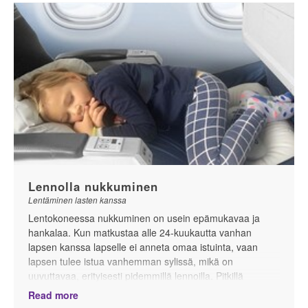
luovutettua lastenvaunujasi ja vaihtoehtoja lastenvaunuille
itse lentokentällä.
Lennolla nukkuminen
Lentäminen lasten kanssa
Lentokoneessa nukkuminen on usein epämukavaa ja
hankalaa. Kun matkustaa alle 24-kuukautta vanhan
lapsen kanssa lapselle ei anneta omaa istuinta, vaan
lapsen tulee istua vanhemman sylissä, mikä on
uuvuttavaa, erityisesti pidemmillä lennoilla. Pitkillä
lennoilla on usein mahdollisuus tilata seinälle ripustettava
Read more
vauvankori (bassinet), tosin korien määrä on rajoitettu, ja