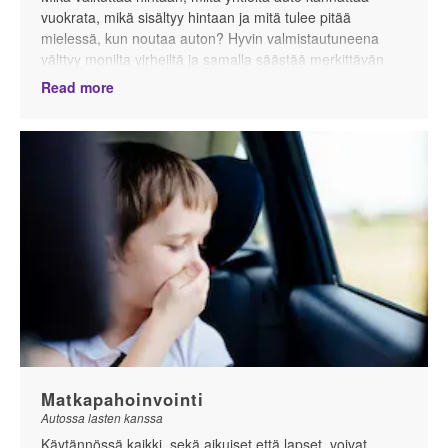
vuokrata, mikä sisältyy hintaan ja mitä tulee pitää
mielessä, kun noutaa auton? Hyvin valmistautuneena
välttyy monilta virheiltä ja samalla säästää merkittävän
määrän rahaa.
Read more
Matkapahoinvointi
Autossa lasten kanssa
Käytännössä kaikki, sekä aikuiset että lapset, voivat