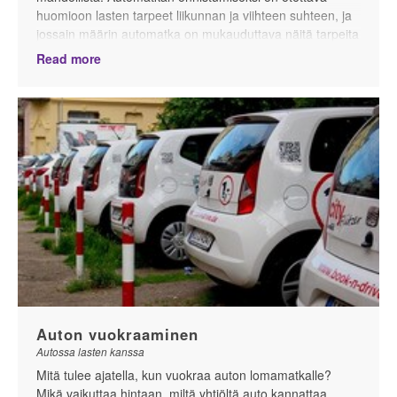
huomioon lasten tarpeet liikunnan ja viihteen suhteen, ja
jossain määrin automatka on mukauduttava näitä tarpeita
silmällä pitäen. Ota mukaan viihdettä ja purtavaa, tee olo
Read more
lapsille mukavaksi ja suunnittele ajoaika ja -pituudet
lapsille sopivaksi.
Auton vuokraaminen
Autossa lasten kanssa
Mitä tulee ajatella, kun vuokraa auton lomamatkalle?
Mikä vaikuttaa hintaan, miltä yhtiöltä auto kannattaa