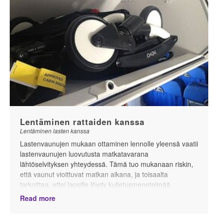
Kööpenhamina lapsiperheille
Lentäminen rattaiden kanssa
Lentäminen lasten kanssa
Lastenvaunujen mukaan ottaminen lennolle yleensä vaatii
lastenvaunujen luovutusta matkatavarana
lähtöselvityksen yhteydessä. Tämä tuo mukanaan riskin,
että vaunut vioittuvat matkan aikana, ja toisaalta
tarkoittaa, ettei lapsille löydy kuljetusmenetelmää
lentokentällä. Tässä artikkelissa voit lukea mm. siitä, mitä
Read more
suurimpien lentoyhtiöiden säännöt sanovat
lastenvaunuista, miten voit suojata matkatavaraksi