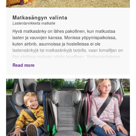
Matkasängyn valinta
Lastentarvikkeita matkalle
Hyvä matkasänky on lähes pakollinen, kun matkustaa
lasten ja vauvojen kanssa. Monissa yöpymispaikoissa,
kuten airbnb, asunnoissa ja hostelleissa ei ole
lastensänkyjä tai matkasänkyjä tarjolla, vaan lomailijan on
itse otettava mukaan sänky lapsilleen. Vastaavanlaiseen
tilanteeseen voi törmätä vieraillessa ystävien tai
Read more
sukulaisten luona. Klassiset matkasängyt ovat melko
suurikokoisia ja painavat noin 10 kiloa, mikä voi olla
siedettävää omalla autolla matkustaessa. Mutta kun
matkustetaan bussilla, junalla tai lentokoneella, joissa
matkasänky luovutetaan matkatavaraksi, pienempi ja
kevyempi matkasänky on suotavampi, etenkin jos sänky
on tarpeeksi pieni mahtuakseen käsimatkatavaraan (tästä
lisää edempänä).