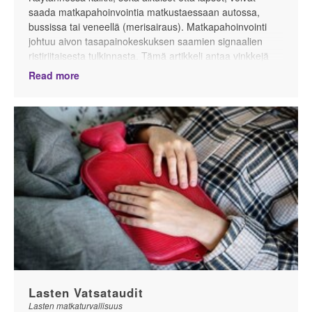
saada matkapahoinvointia matkustaessaan autossa,
bussissa tai veneellä (merisairaus). Matkapahoinvointi
johtuu aivon tasapainokeskuksen saamien signaalien
ristiriitaisesta tulkinnasta. Tämä artikkeli antaa vinkkejä
matkapahoinvoinnin ennaltaehkäisemiseen autolomalla
Read more
lasten kanssa.
Lasten Vatsataudit
Lasten matkaturvallisuus