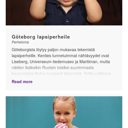
Göteborg lapsiperheile
Perheloma
Göteborgista löytyy paljon mukavaa tekemistä
lapsiperheille. Kenties tunnetuimmat nähtävyydet ovat
Liseberg, Universeum-tiedemuseo ja Maritiman, mutta
näiden lisäksikin Ruotsin toisiksi suurimmasta
kaupungista löytyy runsaasti tekemistä. Voitte vaikkapa
vierailla Alfons Åbergin Kulttuuritalolla, leikkiä ja
Read more
temmeltää Slottskogen-puistossa tai kokeilla lentämistä
lentosimulaattorilla Aeroseumissa.