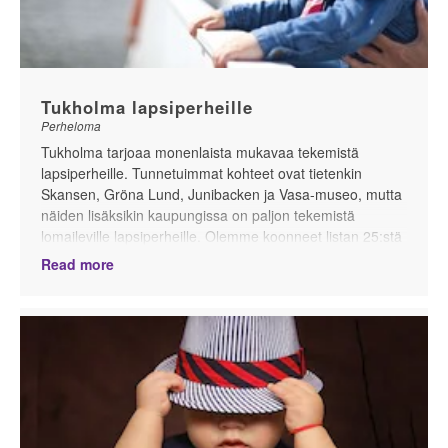
Tukholma lapsiperheille
Perheloma
Tukholma tarjoaa monenlaista mukavaa tekemistä
lapsiperheille. Tunnetuimmat kohteet ovat tietenkin
Skansen, Gröna Lund, Junibacken ja Vasa-museo, mutta
näiden lisäksikin kaupungissa on paljon tekemistä
lomaileville lapsiperheille. Olemme koonneet listan 25:stä
lapsiperheille suositellusta paikasta Tukholmassa, sekä
Read more
mainitsemme lapsille suunnattuja aktiviteetteja
Tukholman suosituimmissa turistikohteissa.