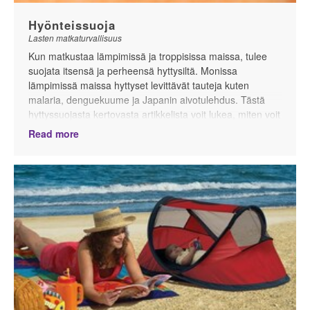
Hyönteissuoja
Lasten matkaturvallisuus
Kun matkustaa lämpimissä ja troppisissa maissa, tulee
suojata itsensä ja perheensä hyttysiltä. Monissa
lämpimissä maissa hyttyset levittävät tauteja kuten
malaria, denguekuume ja Japanin aivotulehdus. Tästä
hyttyssuojasta kertovasta artikkelista voit lukea, miten voit
suojata lapsesi hyttysten puremilta.
Read more