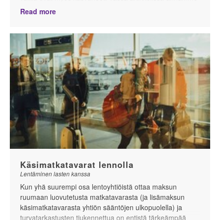
vinkkejä Arlandan navigoimiseen lasten kanssa
Read more
matkustaessa.
Käsimatkatavarat lennolla
Lentäminen lasten kanssa
Kun yhä suurempi osa lentoyhtiöistä ottaa maksun
ruumaan luovutetusta matkatavarasta (ja lisämaksun
käsimatkatavarasta yhtiön sääntöjen ulkopuolella) ja
turvatarkastusten tiukennettua on entistä tärkeämpää